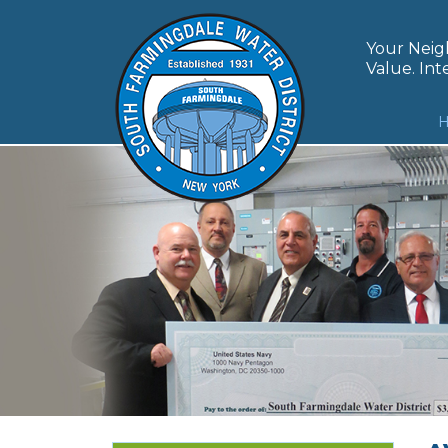
Skip
to
Your Neigh
content
Value. Inte