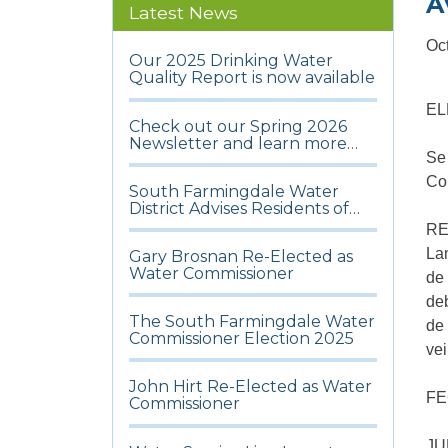
A
Latest News
Oc
Our 2025 Drinking Water
Quality Report is now available
EL
Check out our Spring 2026
Newsletter and learn more
Se 
about what’s happening in the
District
Co
South Farmingdale Water
District Advises Residents of
Potential Water Discoloration
RES
and Urges Hydrant Access
Lan
Gary Brosnan Re-Elected as
During Ongoing Cold
Water Commissioner
Weather
de 
deb
The South Farmingdale Water
de 
Commissioner Election 2025
vei
John Hirt Re-Elected as Water
FE
Commissioner
JU